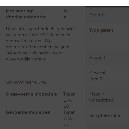
Wave:
Ja
Met voering:
Ja
Breedte
Voering categorie:
A
Deze stof is grotendeels gemaakt
Type garens
van gerecyclede PET flessen en
gerecycled katoen. Bij
breedtestoffen hebben wij geen
invloed waar de naden in een
Rapport
wavegordijn komen.
Gewicht
(gr/m2)
VOUWGORDIJNEN
Kleur- /
Ongevoerde modellen:
Typen
lichtechtheid
1, 4,
10
Gevoerde modellen:
Typen
Krimptolerantie
7, 9,
11