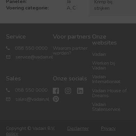
Panelen:
Ja
Krimp bij
Voering categorie:
A, C
strijken
Service
Voor partners
Onze
websites
088 550 0000
Waarom partner
worden?
Vadain
service@vadain.nl
Werken bij
Vadain
Vadain
Sales
Onze socials
Internationaal
088 550 0000
Vadain House of
Dreams
sales@vadain.nl
Vadain
Stalenservice
Copyright © Vadain B.V.
Disclaimer
Privacy
policy