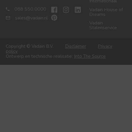
Internationaal
088 550 0000
Vadain House of
Dreams
sales@vadain.nl
Vadain
Stalenservice
Copyright © Vadain B.V.
Disclaimer
Privacy
policy
Ontwerp en technische realisatie:
Into The Source