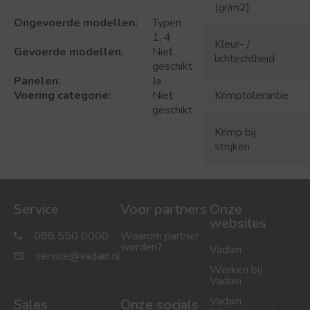
(gr/m2)
Ongevoerde modellen:
Typen
1, 4
Kleur- /
Gevoerde modellen:
Niet
lichtechtheid
geschikt
Panelen:
Ja
Voering categorie:
Niet
Krimptolerantie
geschikt
Krimp bij
strijken
Service
Voor partners
Onze
websites
088 550 0000
Waarom partner
worden?
Vadain
service@vadain.nl
Werken bij
Vadain
Vadain
Sales
Onze socials