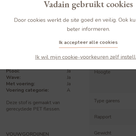
Vadain gebruikt cookies
Door cookies werkt de site goed en veilig. Ook k
beter informeren.
Ik accepteer alle cookies
Core KH
Ik wil mijn cookie-voorkeuren zelf instel
GORDIJNEN
Plooi:
Ja
Hoogte
Wave:
Ja
Met voering:
Ja
Voering categorie:
A
Type garens
Deze stof is gemaakt van
gerecyclede PET flessen.
Rapport
Gewicht
VOUWGORDIJNEN