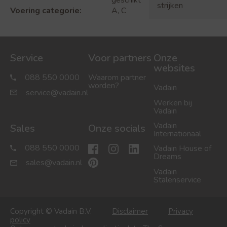
geschikt
strijken
Voering categorie:
A, C
Service
Voor partners
Onze
websites
088 550 0000
Waarom partner
worden?
Vadain
service@vadain.nl
Werken bij
Vadain
Vadain
Sales
Onze socials
Internationaal
088 550 0000
Vadain House of
Dreams
sales@vadain.nl
Vadain
Stalenservice
Copyright © Vadain B.V.
Disclaimer
Privacy
policy